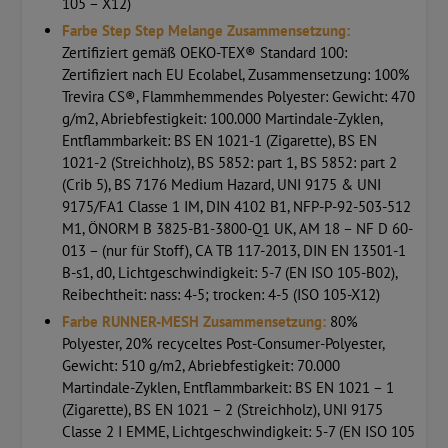
105 – X12)
Farbe Step Step Melange Zusammensetzung:
Zertifiziert gemäß OEKO-TEX® Standard 100:
Zertifiziert nach EU Ecolabel, Zusammensetzung: 100%
Trevira CS®, Flammhemmendes Polyester: Gewicht: 470
g/m2, Abriebfestigkeit: 100.000 Martindale-Zyklen,
Entflammbarkeit: BS EN 1021-1 (Zigarette), BS EN
1021-2 (Streichholz), BS 5852: part 1, BS 5852: part 2
(Crib 5), BS 7176 Medium Hazard, UNI 9175 & UNI
9175/FA1 Classe 1 IM, DIN 4102 B1, NFP-P-92-503-512
M1, ÖNORM B 3825-B1-3800-Q1 UK, AM 18 – NF D 60-
013 – (nur für Stoff), CA TB 117-2013, DIN EN 13501-1
B-s1, d0, Lichtgeschwindigkeit: 5-7 (EN ISO 105-B02),
Reibechtheit: nass: 4-5; trocken: 4-5 (ISO 105-X12)
Farbe RUNNER-MESH Zusammensetzung:
80%
Polyester, 20% recyceltes Post-Consumer-Polyester,
Gewicht: 510 g/m2, Abriebfestigkeit: 70.000
Martindale-Zyklen, Entflammbarkeit: BS EN 1021 – 1
(Zigarette), BS EN 1021 – 2 (Streichholz), UNI 9175
Classe 2 I EMME, Lichtgeschwindigkeit: 5-7 (EN ISO 105