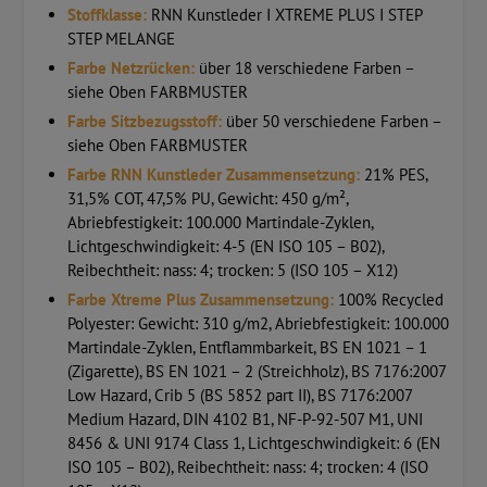
Stoffklasse:
RNN Kunstleder I XTREME PLUS I STEP
STEP MELANGE
Farbe Netzrücken:
über 18 verschiedene Farben –
siehe Oben FARBMUSTER
Farbe Sitzbezugsstoff:
über 50 verschiedene Farben –
siehe Oben FARBMUSTER
Farbe RNN Kunstleder Zusammensetzung:
21% PES,
31,5% COT, 47,5% PU, Gewicht: 450 g/m²,
Abriebfestigkeit: 100.000 Martindale-Zyklen,
Lichtgeschwindigkeit: 4-5 (EN ISO 105 – B02),
Reibechtheit: nass: 4; trocken: 5 (ISO 105 – X12)
Farbe Xtreme Plus Zusammensetzung:
100% Recycled
Polyester: Gewicht: 310 g/m2, Abriebfestigkeit: 100.000
Martindale-Zyklen, Entflammbarkeit, BS EN 1021 – 1
(Zigarette), BS EN 1021 – 2 (Streichholz), BS 7176:2007
Low Hazard, Crib 5 (BS 5852 part II), BS 7176:2007
Medium Hazard, DIN 4102 B1, NF-P-92-507 M1, UNI
8456 & UNI 9174 Class 1, Lichtgeschwindigkeit: 6 (EN
ISO 105 – B02), Reibechtheit: nass: 4; trocken: 4 (ISO