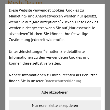
Mesh-Design
Diese Website verwendet Cookies. Cookies zu
Marketing- und Analysezwecken werden nur gesetzt,
Die Rückenlehne mit einem flexiblen Netz passt
wenn Sie auf „Alle akzeptieren“ klicken. Diese Cookies
sich ideal an die natürliche Form der Wirbelsäule
werden nicht gesetzt, wenn Sie auf „Nur essenzielle
des Nutzers an. Das ästhetische und atmungsaktive
akzeptieren“ klicken. Sie können Ihre freiwillige
Zustimmung jederzeit widerrufen.
Mesh-Material sichert Komfort für den ganzen Tag,
egal in welcher Sitzposition.
Unter „Einstellungen“ erhalten Sie detaillierte
Informationen zu den verwendeten Cookies und
Innovatives gewebtes Mesh
können diese selbst verwalten.
Nähere Informationen zu Ihren Rechten als Benutzer
Wählen Sie eine Rückenlehne mit dem
finden Sie in unserer
Datenschutzerklärung
.
einzigartigen gewebten Netz, das vom italienischen
Designstudio Baldanzi & Novelli kreiert wurde. Das
Alle akzeptieren
Mesh-Design folgt der X-Form und verbessert die
Lendenstützfunktion, ganz in der Identität der
Nur essenzielle akzeptieren