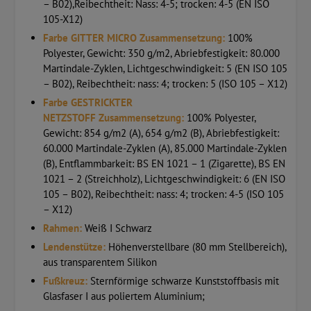
– B02),Reibechtheit: Nass: 4-5; trocken: 4-5 (EN ISO
105-X12)
Farbe GITTER MICRO Zusammensetzung:
100%
Polyester, Gewicht: 350 g/m2, Abriebfestigkeit: 80.000
Martindale-Zyklen, Lichtgeschwindigkeit: 5 (EN ISO 105
– B02), Reibechtheit: nass: 4; trocken: 5 (ISO 105 – X12)
Farbe GESTRICKTER
NETZSTOFF Zusammensetzung:
100% Polyester,
Gewicht: 854 g/m2 (A), 654 g/m2 (B), Abriebfestigkeit:
60.000 Martindale-Zyklen (A), 85.000 Martindale-Zyklen
(B), Entflammbarkeit: BS EN 1021 – 1 (Zigarette), BS EN
1021 – 2 (Streichholz), Lichtgeschwindigkeit: 6 (EN ISO
105 – B02), Reibechtheit: nass: 4; trocken: 4-5 (ISO 105
– X12)
Rahmen:
Weiß I Schwarz
Lendenstütze:
Höhenverstellbare (80 mm Stellbereich),
aus transparentem Silikon
Fußkreuz:
Sternförmige schwarze Kunststoffbasis mit
Glasfaser I aus poliertem Aluminium;