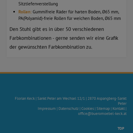
Sitztiefenverstellung
Rollen:
Gummifreie Räder für harten Boden, Ø65 mm,
PA(Polyamid)-freie Rollen für weichen Boden, Ø65 mm
Den Stuhl gibt es in über 50 verschiedenen
Farbkombinationen - gerne senden wir eine Grafik
der gewünschten Farbkombination zu.
Florian Keck
|
Sankt Peter am Wechsel 12/1
|
2870
Aspangberg-Sankt
Peter
Impressum
|
Datenschutz
|
Cookies
|
Sitemap
|
Kontakt
|
office@bueromoebel-keck.at
TOP