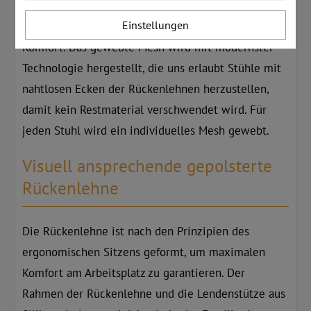
WIND-Familie. Verschiedene Netzdichten bieten
Einstellungen
zusätzliche Rückenstützung und verbessern den
Komfort. Das gewebte Mesh wird mit modernster
Technologie hergestellt, die uns erlaubt Stühle mit
nahtlosen Ecken der Rückenlehnen herzustellen,
damit kein Restmaterial verschwendet wird. Für
jeden Stuhl wird ein individuelles Mesh gewebt.
Visuell ansprechende gepolsterte
Rückenlehne
Die Rückenlehne ist nach den Prinzipien des
ergonomischen Sitzens geformt, um maximalen
Komfort am Arbeitsplatz zu garantieren. Der
Rahmen der Rückenlehne und die Lendenstütze aus