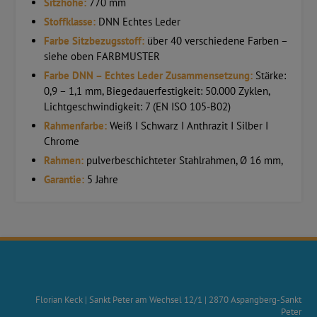
Sitzhöhe:
770 mm
Stoffklasse:
DNN Echtes Leder
Farbe Sitzbezugsstoff:
über 40 verschiedene Farben –
siehe oben FARBMUSTER
Farbe DNN – Echtes Leder Zusammensetzung:
Stärke:
0,9 – 1,1 mm, Biegedauerfestigkeit: 50.000 Zyklen,
Lichtgeschwindigkeit: 7 (EN ISO 105-B02)
Rahmenfarbe:
Weiß I Schwarz I Anthrazit I Silber I
Chrome
Rahmen:
pulverbeschichteter Stahlrahmen, Ø 16 mm,
Garantie:
5 Jahre
Florian Keck
|
Sankt Peter am Wechsel 12/1
|
2870
Aspangberg-Sankt
Peter