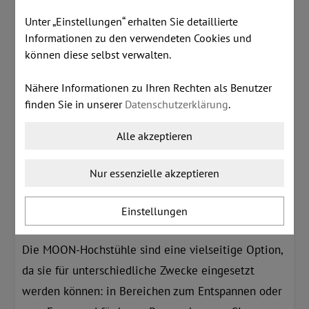
Das gemeinsame Hauptmerkmal der MOON-Hoch-,
Unter „Einstellungen“ erhalten Sie detaillierte
Konferenz- und Arbeitsstühle ist eine leichte,
Informationen zu den verwendeten Cookies und
minimalistische Silhouette. Aufgrund dieses
können diese selbst verwalten.
Merkmals fügen sich die MOON-Stühle perfekt in
moderne Büroeinrichtungen ein, wo sie nicht
Nähere Informationen zu Ihren Rechten als Benutzer
finden Sie in unserer
Datenschutzerklärung
.
dominieren, sondern zum stilvollen Akzent der
Einrichtung werden, wenn man sich für hellere
Alle akzeptieren
Farben entscheidet.
Nur essenzielle akzeptieren
Vielseitige Stühle zum Entspannen
und für Besprechungen
Einstellungen
Die MOON-Hochstühle sind eine vielseitige Option,
da sie für unterschiedliche Zwecke eingesetzt
werden können: in Bereichen zum Entspannen oder