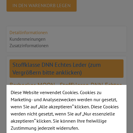
IN DEN WARENKORB LEGEN
Detailinformationen
Kundenmeinungen
Zusatzinformationen
Stoffklasse DNN Echtes Leder (zum
Vergrößern bitte anklicken)
Barhocker MOON - Stoffklasse DNN Echtes
Leder
Diese Website verwendet Cookies. Cookies zu
Marketing- und Analysezwecken werden nur gesetzt,
Hochstühle mit leichter,
wenn Sie auf „Alle akzeptieren“ klicken. Diese Cookies
werden nicht gesetzt, wenn Sie auf „Nur essenzielle
minimalistischer Silhouette
akzeptieren“ klicken. Sie können Ihre freiwillige
Zustimmung jederzeit widerrufen.