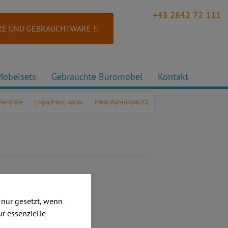
+43 2642 72 111
E UND GEBRAUCHTWARE !!
Möbelsets
Gebrauchte Büromöbel
Kontakt
Merkliste
Login/Mein Konto
Mein Warenkorb
(0)
nur gesetzt, wenn
ur essenzielle