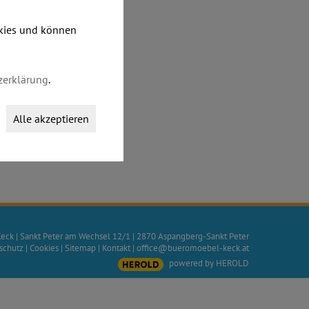
okies und können
zerklärung
.
Alle akzeptieren
Keck
|
Sankt Peter am Wechsel 12/1
|
2870
Aspangberg-Sankt Peter
schutz
|
Cookies
|
Sitemap
|
Kontakt
|
office@bueromoebel-keck.at
powered by HEROLD