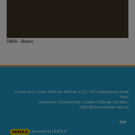
SB06 - Braun
Florian Keck
|
Sankt Peter am Wechsel 12/1
|
2870
Aspangberg-Sankt
Peter
Impressum
|
Datenschutz
|
Cookies
|
Sitemap
|
Kontakt
|
office@bueromoebel-keck.at
TOP
powered by HEROLD