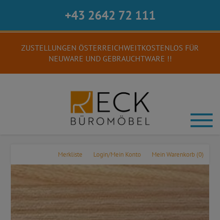
+43 2642 72 111
ZUSTELLUNGEN ÖSTERREICHWEITKOSTENLOS FÜR
NEUWARE UND GEBRAUCHTWARE !!
Merkliste
Login/Mein Konto
Mein Warenkorb
(0)