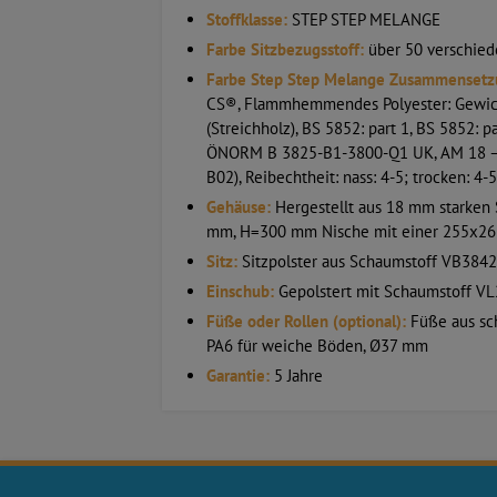
Stoffklasse:
STEP STEP MELANGE
Farbe Sitzbezugsstoff:
über 50 verschie
Farbe Step Step Melange Zusammensetz
CS®, Flammhemmendes Polyester: Gewicht:
(Streichholz), BS 5852: part 1, BS 5852:
ÖNORM B 3825-B1-3800-Q1 UK, AM 18 – NF 
B02), Reibechtheit: nass: 4-5; trocken: 4-
Gehäuse:
Hergestellt aus 18 mm starken S
mm, H=300 mm Nische mit einer 255x26
Sitz:
Sitzpolster aus Schaumstoff VB3842 
Einschub:
Gepolstert mit Schaumstoff VL2
Füße oder Rollen (optional):
Füße aus sch
PA6 für weiche Böden, Ø37 mm
Garantie:
5 Jahre