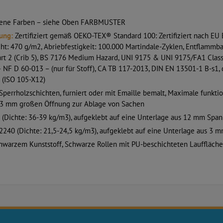
dene Farben – siehe Oben FARBMUSTER
ung:
Zertifiziert gemäß OEKO-TEX® Standard 100: Zertifiziert nach EU
 470 g/m2, Abriebfestigkeit: 100.000 Martindale-Zyklen, Entflammbar
 part 2 (Crib 5), BS 7176 Medium Hazard, UNI 9175 & UNI 9175/FA1 Cla
D 60-013 – (nur für Stoff), CA TB 117-2013, DIN EN 13501-1 B-s1, d0
5 (ISO 105-X12)
perrholzschichten, furniert oder mit Emaille bemalt, Maximale funkti
3 mm großen Öffnung zur Ablage von Sachen
(Dichte: 36-39 kg/m3), aufgeklebt auf eine Unterlage aus 12 mm Spanp
240 (Dichte: 21,5-24,5 kg/m3), aufgeklebt auf eine Unterlage aus 3 
warzem Kunststoff, Schwarze Rollen mit PU-beschichteten Lauffläche