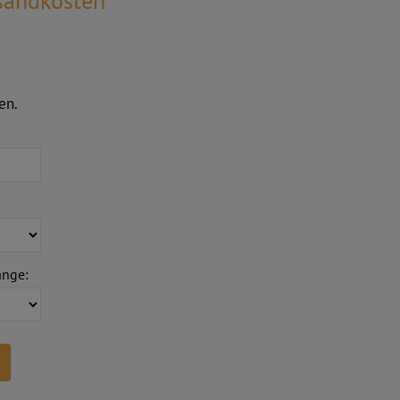
rsandkosten
en.
ange: