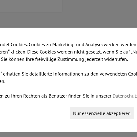
usatzinformationen
ndet Cookies. Cookies zu Marketing- und Analysezwecken werden 
ieren“ klicken. Diese Cookies werden nicht gesetzt, wenn Sie auf „N
zum Vergrößern bitte anklicken)
HPL Farbe (zum V
. Sie können Ihre freiwillige Zustimmung jederzeit widerrufen.
ocker rund 400 mm mit 
n“ erhalten Sie detaillierte Informationen zu den verwendeten Co
STEP STEP MELANGE
en.
n zu Ihren Rechten als Benutzer finden Sie in unserer
Datenschut
nicht nur als eine angenehme Sitzgelegen
Nur essenzielle akzeptieren
rung von Gegenständen