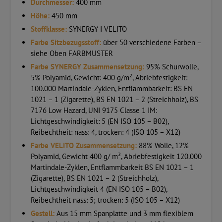
Durchmesser:
400 mm
Höhe:
450 mm
Stoffklasse:
SYNERGY I VELITO
Farbe Sitzbezugsstoff:
über 50 verschiedene Farben –
siehe Oben FARBMUSTER
Farbe SYNERGY Zusammensetzung:
95% Schurwolle,
5% Polyamid, Gewicht: 400 g/m², Abriebfestigkeit:
100.000 Martindale-Zyklen, Entflammbarkeit: BS EN
1021 – 1 (Zigarette), BS EN 1021 – 2 (Streichholz), BS
7176 Low Hazard, UNI 9175 Classe 1 IM:
Lichtgeschwindigkeit: 5 (EN ISO 105 – B02),
Reibechtheit: nass: 4, trocken: 4 (ISO 105 – X12)
Farbe VELITO Zusammensetzung:
88% Wolle, 12%
Polyamid, Gewicht 400 g/ m², Abriebfestigkeit 120.000
Martindale-Zyklen, Entflammbarkeit BS EN 1021 – 1
(Zigarette), BS EN 1021 – 2 (Streichholz),
Lichtgeschwindigkeit 4 (EN ISO 105 – B02),
Reibechtheit nass: 5; trocken: 5 (ISO 105 – X12)
Gestell:
Aus 15 mm Spanplatte und 3 mm flexiblem