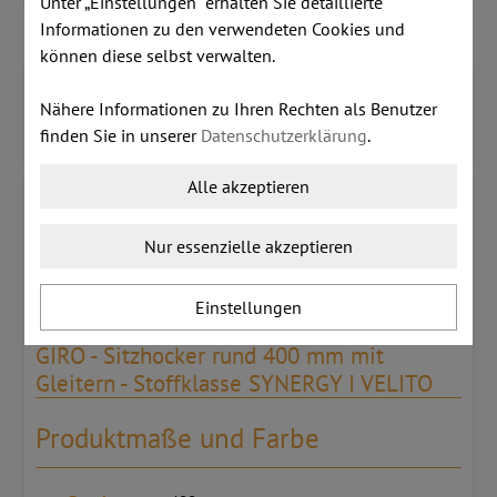
Unter „Einstellungen“ erhalten Sie detaillierte
Informationen zu den verwendeten Cookies und
können diese selbst verwalten.
Detailinformationen
Nähere Informationen zu Ihren Rechten als Benutzer
Kundenmeinungen
finden Sie in unserer
Datenschutzerklärung
.
Zusatzinformationen
Alle akzeptieren
Stoffklasse SYNERGY (zum Vergrößern
bitte anklicken)
Nur essenzielle akzeptieren
Stoffklasse VELITO (zum Vergrößern bitte
anklicken)
Einstellungen
GIRO - Sitzhocker rund 400 mm mit
Gleitern - Stoffklasse SYNERGY I VELITO
Produktmaße und Farbe