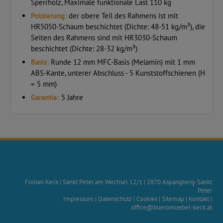
Sperrholz, Maximale funktionale Last 110 kg
Polsterung:
der obere Teil des Rahmens ist mit
HR5050-Schaum beschichtet (Dichte: 48-51 kg/m³), die
Seiten des Rahmens sind mit HR3030-Schaum
beschichtet (Dichte: 28-32 kg/m³)
Basis:
Runde 12 mm MFC-Basis (Melamin) mit 1 mm
ABS-Kante, unterer Abschluss - 5 Kunststoffschienen (H
= 5 mm)
Garantie:
5 Jahre
Florian Keck
|
Sankt Peter am Wechsel 12/1
|
2870
Aspangberg-Sankt
Peter
Impressum
|
Datenschutz
|
Cookies
|
Sitemap
|
Kontakt
|
office@bueromoebel-keck.at