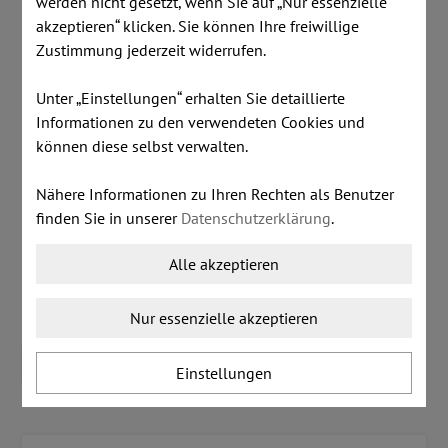
werden nicht gesetzt, wenn Sie auf „Nur essenzielle
akzeptieren“ klicken. Sie können Ihre freiwillige
Artikelnummer:
A1352
Zustimmung jederzeit widerrufen.
Lagerstand:
2 Stk
Unter „Einstellungen“ erhalten Sie detaillierte
inkl. MwSt.
zzgl. Versandkosten
Informationen zu den verwendeten Cookies und
können diese selbst verwalten.
€ 100,00
Nähere Informationen zu Ihren Rechten als Benutzer
finden Sie in unserer
Datenschutzerklärung
.
Dieser Artikel ist lagernd.
Alle akzeptieren
Stk:
Nur essenzielle akzeptieren
IN DEN WARENKORB LEGEN
Einstellungen