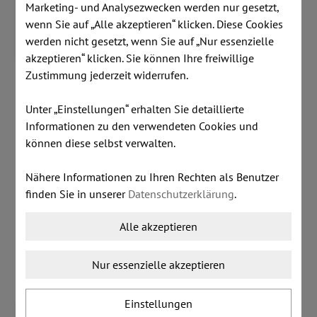
Marketing- und Analysezwecken werden nur gesetzt,
wenn Sie auf „Alle akzeptieren“ klicken. Diese Cookies
werden nicht gesetzt, wenn Sie auf „Nur essenzielle
akzeptieren“ klicken. Sie können Ihre freiwillige
Zustimmung jederzeit widerrufen.
Artikelnummer:
S179/1
Unter „Einstellungen“ erhalten Sie detaillierte
Lagerstand:
2 Stk
Informationen zu den verwendeten Cookies und
inkl. MwSt.
zzgl. Versandkosten
können diese selbst verwalten.
€ 220,00
Nähere Informationen zu Ihren Rechten als Benutzer
finden Sie in unserer
Datenschutzerklärung
.
Dieser Artikel ist lagernd.
Alle akzeptieren
Stk:
Nur essenzielle akzeptieren
Einstellungen
IN DEN WARENKORB LEGEN