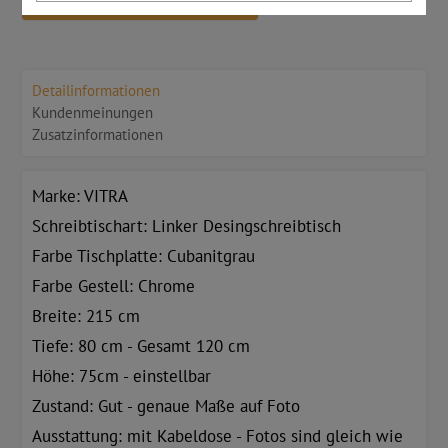
Detailinformationen
Kundenmeinungen
Zusatzinformationen
Marke: VITRA
Schreibtischart: Linker Desingschreibtisch
Farbe Tischplatte: Cubanitgrau
Farbe Gestell: Chrome
Breite: 215 cm
Tiefe: 80 cm - Gesamt 120 cm
Höhe: 75cm - einstellbar
Zustand: Gut - genaue Maße auf Foto
Ausstattung: mit Kabeldose - Fotos sind gleich wie