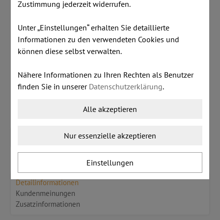
Zustimmung jederzeit widerrufen.
inkl. MwSt.
zzgl. Versandkosten
Unter „Einstellungen“ erhalten Sie detaillierte
€ 1.250,00
Informationen zu den verwendeten Cookies und
können diese selbst verwalten.
Dieser Artikel ist lagernd.
Nähere Informationen zu Ihren Rechten als Benutzer
finden Sie in unserer
Datenschutzerklärung
.
Stk:
Alle akzeptieren
Nur essenzielle akzeptieren
IN DEN WARENKORB LEGEN
Einstellungen
Detailinformationen
Kundenmeinungen
Zusatzinformationen