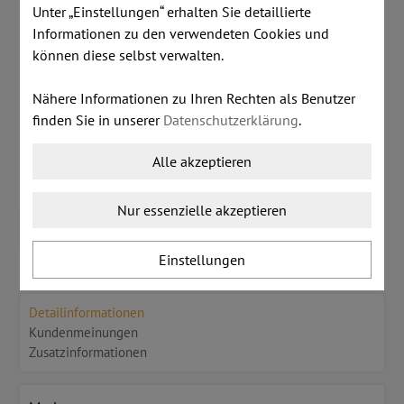
inkl. MwSt.
zzgl. Versandkosten
Unter „Einstellungen“ erhalten Sie detaillierte
Informationen zu den verwendeten Cookies und
€ 120,00
können diese selbst verwalten.
Nähere Informationen zu Ihren Rechten als Benutzer
Dieser Artikel ist lagernd.
finden Sie in unserer
Datenschutzerklärung
.
Stk:
Alle akzeptieren
Nur essenzielle akzeptieren
IN DEN WARENKORB LEGEN
Einstellungen
Detailinformationen
Kundenmeinungen
Zusatzinformationen