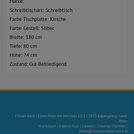
Marke:
Schreibtischart: Schreibtisch
Farbe Tischplatte: Kirsche
Farbe Gestell: Silber
Breite: 180 cm
Tiefe: 80 cm
Höhe: 74 cm
Zustand: Gut-Befriedigend
Florian Keck
|
Sankt Peter am Wechsel 12/1
|
2870
Aspangberg-Sankt
Peter
Impressum
|
Datenschutz
|
Cookies
|
Sitemap
|
Kontakt
|
office@bueromoebel-keck.at