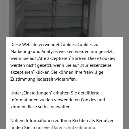
Diese Website verwendet Cookies. Cookies zu
Marketing- und Analysezwecken werden nur gesetzt,
wenn Sie auf „Alle akzeptieren“ klicken. Diese Cookies
werden nicht gesetzt, wenn Sie auf „Nur essenzielle
Regal - 2 Felder - 60cm tiefe - 100-150 Kilo Nutzlast pro
akzeptieren“ klicken. Sie können Ihre freiwillige
Fachboden
€ 400,00
Zustimmung jederzeit widerrufen.
Lagerstand:
1 Stk
Unter „Einstellungen“ erhalten Sie detaillierte
Informationen zu den verwendeten Cookies und
MEHR INFORMATIONEN
können diese selbst verwalten.
Nähere Informationen zu Ihren Rechten als Benutzer
finden Sie in unserer
Datenschutzerklärung
.