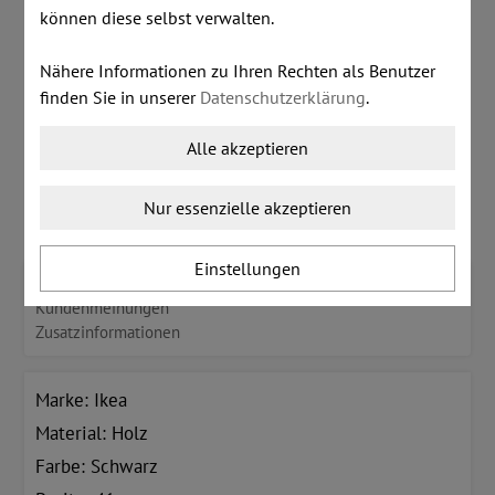
Lagerstand:
0 Stk
können diese selbst verwalten.
inkl. MwSt.
zzgl. Versandkosten
Nähere Informationen zu Ihren Rechten als Benutzer
€ 5,00
finden Sie in unserer
Datenschutzerklärung
.
Alle akzeptieren
Dieser Artikel ist derzeit leider nicht lieferbar!
Nur essenzielle akzeptieren
Einstellungen
Detailinformationen
Kundenmeinungen
Zusatzinformationen
Marke: Ikea
Material: Holz
Farbe: Schwarz