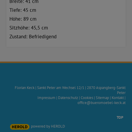
Breite: 41 cm
Tiefe: 45 cm
Höhe: 89 cm
Sitzhöhe: 45,5 cm
Zustand: Befriedigend
Florian Keck
|
Sankt Peter am Wechsel 12/1
|
2870
Aspangberg-Sankt
Peter
Impressum
|
Datenschutz
|
Cookies
|
Sitemap
|
Kontakt
|
office@bueromoebel-keck.at
TOP
powered by HEROLD