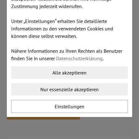
Zustimmung jederzeit widerrufen.
Artikelnummer:
A1211
Unter „Einstellungen“ erhalten Sie detaillierte
Lagerstand:
1 Stk
Informationen zu den verwendeten Cookies und
inkl. MwSt.
zzgl. Versandkosten
können diese selbst verwalten.
€ 50,00
Nähere Informationen zu Ihren Rechten als Benutzer
finden Sie in unserer
Datenschutzerklärung
.
Alle akzeptieren
Dieser Artikel ist lagernd.
Stk:
Nur essenzielle akzeptieren
Einstellungen
IN DEN WARENKORB LEGEN