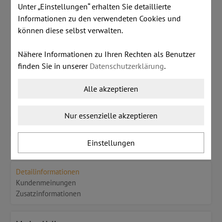
inkl. MwSt.
zzgl. Versandkosten
Unter „Einstellungen“ erhalten Sie detaillierte
Informationen zu den verwendeten Cookies und
€ 140,00
können diese selbst verwalten.
Nähere Informationen zu Ihren Rechten als Benutzer
Dieser Artikel ist lagernd.
finden Sie in unserer
Datenschutzerklärung
.
Stk:
Alle akzeptieren
Nur essenzielle akzeptieren
IN DEN WARENKORB LEGEN
Einstellungen
Detailinformationen
Kundenmeinungen
Zusatzinformationen