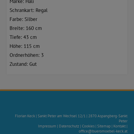
Marke: Hali
Schrankart: Regal
Farbe: Silber
Breite: 160 cm
Tiefe: 43 cm
Höhe: 115 cm
Ordnerhöhen: 3
Zustand: Gut
Florian Keck
|
Sankt Peter am Wechsel 12/1
|
2870
Aspangberg-Sankt
Peter
Impressum
|
Datenschutz
|
Cookies
|
Sitemap
|
Kontakt
|
office@bueromoebel-keck.at