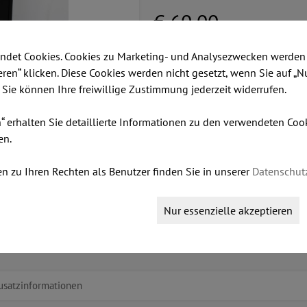
€ 60,00
ndet Cookies. Cookies zu Marketing- und Analysezwecken werden 
Dieser Artikel ist lagernd.
ieren“ klicken. Diese Cookies werden nicht gesetzt, wenn Sie auf „N
. Sie können Ihre freiwillige Zustimmung jederzeit widerrufen.
Stk:
n“ erhalten Sie detaillierte Informationen zu den verwendeten Co
en.
IN DEN WARENKORB LEGEN
n zu Ihren Rechten als Benutzer finden Sie in unserer
Datenschut
Nur essenzielle akzeptieren
usatzinformationen