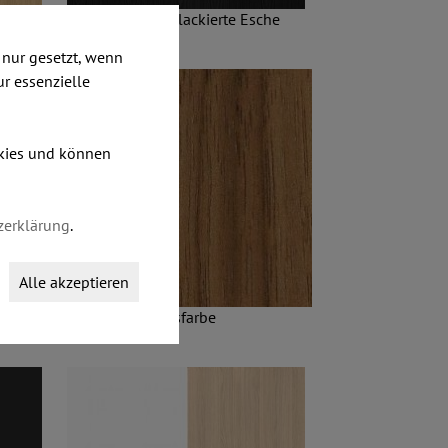
NC01 - Schwarz lackierte Esche
nur gesetzt, wenn
ur essenzielle
okies und können
zerklärung
.
Alle akzeptieren
uss
NA03 - Walnussfarbe