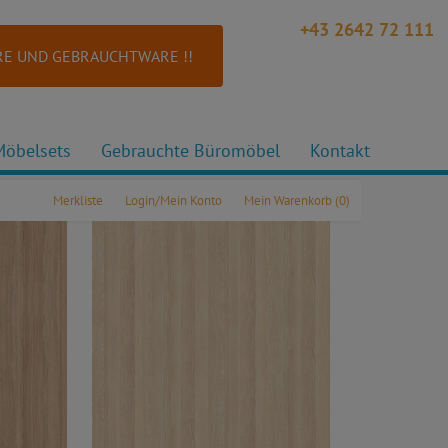
+43 2642 72 111
E UND GEBRAUCHTWARE !!
Möbelsets
Gebrauchte Büromöbel
Kontakt
Merkliste
Login/Mein Konto
Mein Warenkorb
(0)