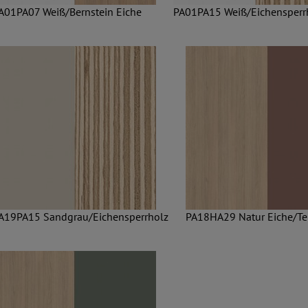
A01PA07 Weiß/Bernstein Eiche
PA01PA15 Weiß/Eichensperr
A19PA15 Sandgrau/Eichensperrholz
PA18HA29 Natur Eiche/Te