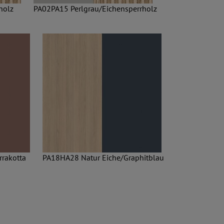
holz
PA02PA15 Perlgrau/Eichensperrholz
rrakotta
PA18HA28 Natur Eiche/Graphitblau