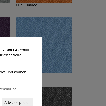
GE3 - Orange
nur gesetzt, wenn
ur essenzielle
okies und können
GE6 - Hellblau
zerklärung
.
Alle akzeptieren