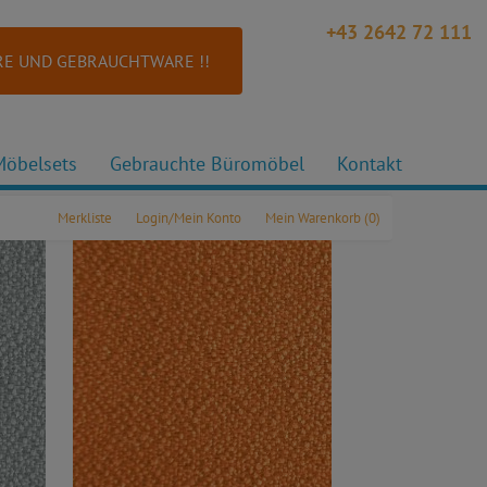
+43 2642 72 111
E UND GEBRAUCHTWARE !!
Möbelsets
Gebrauchte Büromöbel
Kontakt
Merkliste
Login/Mein Konto
Mein Warenkorb
(0)