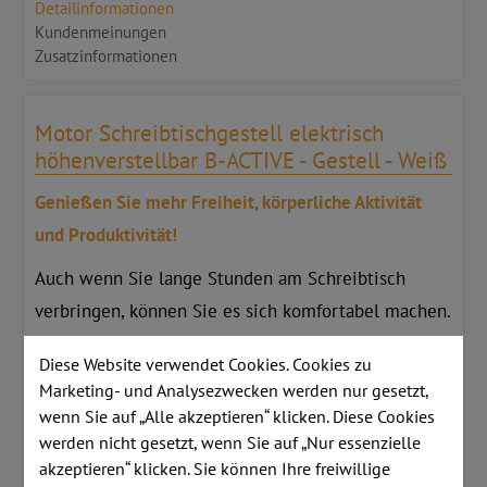
Detailinformationen
Kundenmeinungen
Zusatzinformationen
Motor Schreibtischgestell elektrisch
höhenverstellbar B-ACTIVE - Gestell - Weiß
Genießen Sie mehr Freiheit, körperliche Aktivität
und Produktivität!
Auch wenn Sie lange Stunden am Schreibtisch
verbringen, können Sie es sich komfortabel machen.
Mit B-ACTIVE können Sie sich an Ihrem Arbeitsplatz
Diese Website verwendet Cookies. Cookies zu
ganz einfach körperlich aktiv halten und Ihre
Marketing- und Analysezwecken werden nur gesetzt,
Arbeitsposition vom Sitzen zum Stehen oder
wenn Sie auf „Alle akzeptieren“ klicken. Diese Cookies
umgekehrt wechseln. Das unterstützt nicht nur Ihr
werden nicht gesetzt, wenn Sie auf „Nur essenzielle
akzeptieren“ klicken. Sie können Ihre freiwillige
körperliches Wohlbefinden, sondern steigert auch