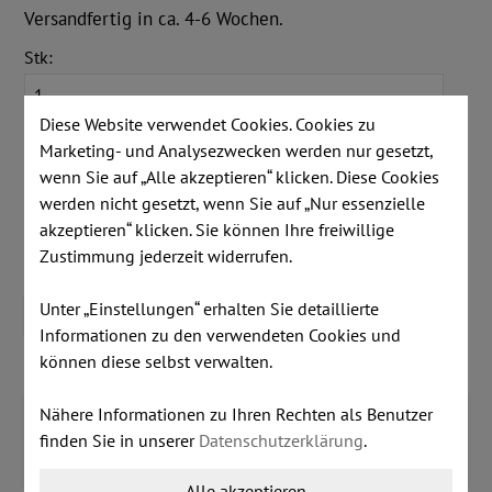
Versandfertig in ca. 4-6 Wochen.
Stk:
Diese Website verwendet Cookies. Cookies zu
Farbe Melamin:
Marketing- und Analysezwecken werden nur gesetzt,
wenn Sie auf „Alle akzeptieren“ klicken. Diese Cookies
werden nicht gesetzt, wenn Sie auf „Nur essenzielle
Größe:
akzeptieren“ klicken. Sie können Ihre freiwillige
Zustimmung jederzeit widerrufen.
Unter „Einstellungen“ erhalten Sie detaillierte
IN DEN WARENKORB LEGEN
Informationen zu den verwendeten Cookies und
können diese selbst verwalten.
Nähere Informationen zu Ihren Rechten als Benutzer
Detailinformationen
finden Sie in unserer
Datenschutzerklärung
.
Kundenmeinungen
Zusatzinformationen
Alle akzeptieren