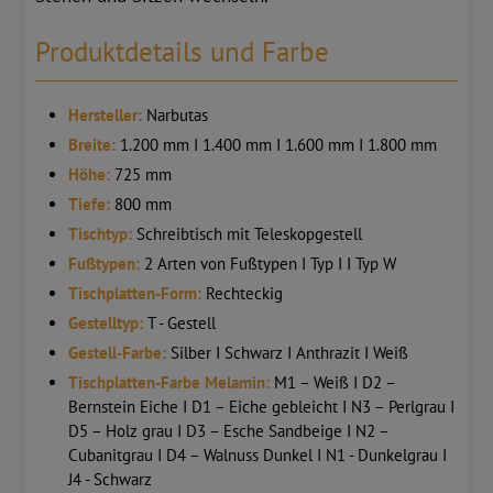
Produktdetails und Farbe
Hersteller:
Narbutas
Breite:
1.200 mm I 1.400 mm I 1.600 mm I 1.800 mm
Höhe:
725 mm
Tiefe:
800 mm
Tischtyp:
Schreibtisch mit Teleskopgestell
Fußtypen:
2 Arten von Fußtypen I Typ I I Typ W
Tischplatten-Form:
Rechteckig
Gestelltyp:
T - Gestell
Gestell-Farbe:
Silber I Schwarz I Anthrazit I Weiß
Tischplatten-Farbe Melamin:
M1 – Weiß I D2 –
Bernstein Eiche I D1 – Eiche gebleicht I N3 – Perlgrau I
D5 – Holz grau I D3 – Esche Sandbeige I N2 –
Cubanitgrau I D4 – Walnuss Dunkel I N1 - Dunkelgrau I
J4 - Schwarz