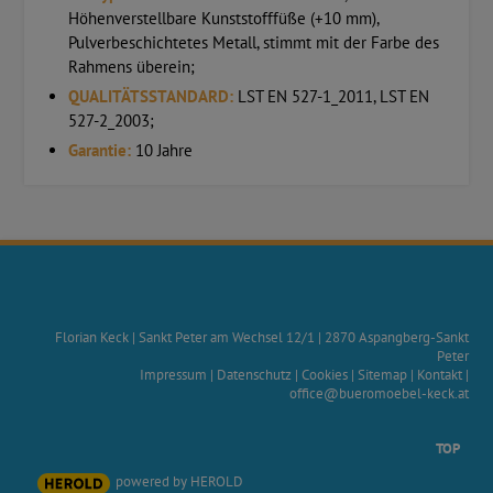
Höhenverstellbare Kunststofffüße (+10 mm),
Pulverbeschichtetes Metall, stimmt mit der Farbe des
Rahmens überein;
QUALITÄTSSTANDARD:
LST EN 527-1_2011, LST EN
527-2_2003;
Garantie:
10 Jahre
Florian Keck
|
Sankt Peter am Wechsel 12/1
|
2870
Aspangberg-Sankt
Peter
Impressum
|
Datenschutz
|
Cookies
|
Sitemap
|
Kontakt
|
office@bueromoebel-keck.at
TOP
powered by HEROLD