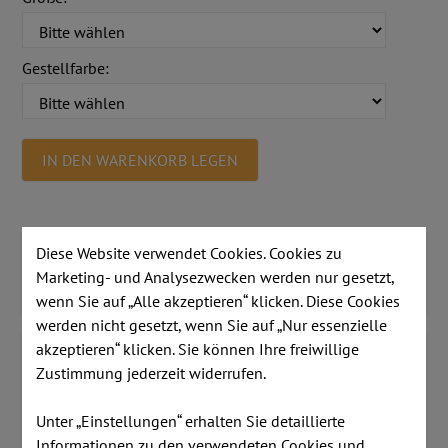
Gestellfarbe:
IN DEN WARENKORB LEGEN
Detailinformationen
Diese Website verwendet Cookies. Cookies zu
Kundenmeinungen
Marketing- und Analysezwecken werden nur gesetzt,
Zusatzinformationen
wenn Sie auf „Alle akzeptieren“ klicken. Diese Cookies
werden nicht gesetzt, wenn Sie auf „Nur essenzielle
akzeptieren“ klicken. Sie können Ihre freiwillige
Melamin Farbe (zum Vergrößern bitte
Zustimmung jederzeit widerrufen.
anklicken)
Unter „Einstellungen“ erhalten Sie detaillierte
Schreibtisch T-Easy - Tiefe 800 mm -
Informationen zu den verwendeten Cookies und