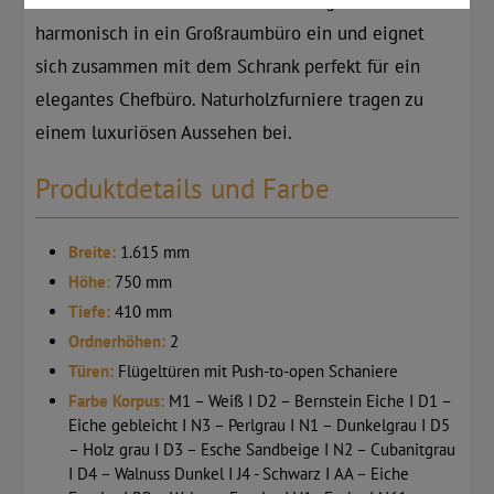
Der NOVA Executive Schreibtisch fügt sich
harmonisch in ein Großraumbüro ein und eignet
sich zusammen mit dem Schrank perfekt für ein
elegantes Chefbüro. Naturholzfurniere tragen zu
einem luxuriösen Aussehen bei.
Produktdetails und Farbe
Breite:
1.615 mm
Höhe:
750 mm
Tiefe:
410 mm
Ordnerhöhen:
2
Türen:
Flügeltüren mit Push-to-open Schaniere
Farbe Korpus:
M1 – Weiß I D2 – Bernstein Eiche I D1 –
Eiche gebleicht I N3 – Perlgrau I N1 – Dunkelgrau I D5
– Holz grau I D3 – Esche Sandbeige I N2 – Cubanitgrau
I D4 – Walnuss Dunkel I J4 - Schwarz I AA – Eiche