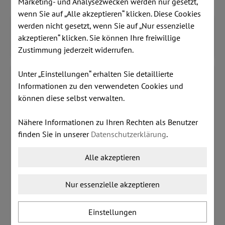
Marketing- und Analysezwecken werden nur gesetzt,
wenn Sie auf „Alle akzeptieren“ klicken. Diese Cookies
werden nicht gesetzt, wenn Sie auf „Nur essenzielle
Detailinformationen
Kundenmeinungen
akzeptieren“ klicken. Sie können Ihre freiwillige
Zusatzinformationen
Zustimmung jederzeit widerrufen.
Unter „Einstellungen“ erhalten Sie detaillierte
Melamin-Farben (zum Vergrößern bitte
Informationen zu den verwendeten Cookies und
anklicken)
können diese selbst verwalten.
Echtholz Furnier (zum Vergrößern bitte
Nähere Informationen zu Ihren Rechten als Benutzer
anklicken)
finden Sie in unserer
Datenschutzerklärung
.
Sideboard NOVA EXECUTIVE 2 OH -
verschiedene Melaminfarben &
Alle akzeptieren
Echtholzfurniere
Nur essenzielle akzeptieren
Für den modernen Manager, der die Klassiker zu
schätzen weiß
Einstellungen