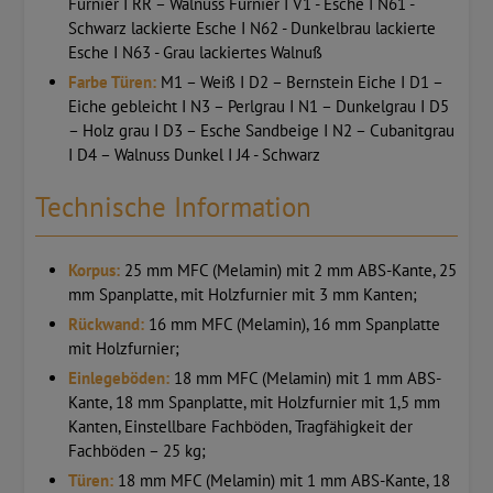
Furnier I RR – Walnuss Furnier I V1 - Esche I N61 -
Schwarz lackierte Esche I N62 - Dunkelbrau lackierte
Esche I N63 - Grau lackiertes Walnuß
Farbe Türen:
M1 – Weiß I D2 – Bernstein Eiche I D1 –
Eiche gebleicht I N3 – Perlgrau I N1 – Dunkelgrau I D5
– Holz grau I D3 – Esche Sandbeige I N2 – Cubanitgrau
I D4 – Walnuss Dunkel I J4 - Schwarz
Technische Information
Korpus:
25 mm MFC (Melamin) mit 2 mm ABS-Kante, 25
mm Spanplatte, mit Holzfurnier mit 3 mm Kanten;
Rückwand:
16 mm MFC (Melamin), 16 mm Spanplatte
mit Holzfurnier;
Einlegeböden:
18 mm MFC (Melamin) mit 1 mm ABS-
Kante, 18 mm Spanplatte, mit Holzfurnier mit 1,5 mm
Kanten, Einstellbare Fachböden, Tragfähigkeit der
Fachböden – 25 kg;
Türen:
18 mm MFC (Melamin) mit 1 mm ABS-Kante, 18