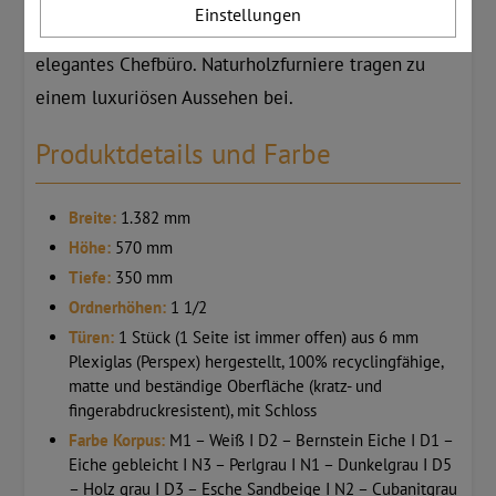
Einstellungen
sich zusammen mit dem Schrank perfekt für ein
elegantes Chefbüro. Naturholzfurniere tragen zu
einem luxuriösen Aussehen bei.
Produktdetails und Farbe
Breite:
1.382 mm
Höhe:
570 mm
Tiefe:
350 mm
Ordnerhöhen:
1 1/2
Türen:
1 Stück (1 Seite ist immer offen) aus 6 mm
Plexiglas (Perspex) hergestellt, 100% recyclingfähige,
matte und beständige Oberfläche (kratz- und
fingerabdruckresistent), mit Schloss
Farbe Korpus:
M1 – Weiß I D2 – Bernstein Eiche I D1 –
Eiche gebleicht I N3 – Perlgrau I N1 – Dunkelgrau I D5
– Holz grau I D3 – Esche Sandbeige I N2 – Cubanitgrau