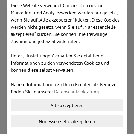
Diese Website verwendet Cookies. Cookies zu
Marketing- und Analysezwecken werden nur gesetzt,
Detailinformationen
wenn Sie auf „Alle akzeptieren“ klicken. Diese Cookies
Kundenmeinungen
werden nicht gesetzt, wenn Sie auf „Nur essenzielle
Zusatzinformationen
akzeptieren“ klicken. Sie können Ihre freiwillige
Zustimmung jederzeit widerrufen.
Melamin-Farben (zum Vergrößern bitte
anklicken)
Unter „Einstellungen“ erhalten Sie detaillierte
Informationen zu den verwendeten Cookies und
Echtholz Furnier (zum Vergrößern bitte anklicken)
können diese selbst verwalten.
Bücherregal NOVA EXECUTIVE -
abschließbar - verschiedene
Nähere Informationen zu Ihren Rechten als Benutzer
Melaminfarben & Echtholzfurniere
finden Sie in unserer
Datenschutzerklärung
.
Für den modernen Manager, der die Klassiker zu
Alle akzeptieren
schätzen weiß
Nur essenzielle akzeptieren
Der NOVA Executive Schreibtisch fügt sich
harmonisch in ein Großraumbüro ein und eignet