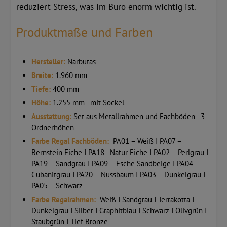
reduziert Stress, was im Büro enorm wichtig ist.
Produktmaße und Farben
Hersteller:
Narbutas
Breite:
1.960 mm
Tiefe:
400 mm
Höhe:
1.255 mm - mit Sockel
Ausstattung:
Set aus Metallrahmen und Fachböden - 3
Ordnerhöhen
Farbe Regal Fachböden:
PA01 – Weiß I PA07 –
Bernstein Eiche I PA18 - Natur Eiche I PA02 – Perlgrau I
PA19 – Sandgrau I PA09 – Esche Sandbeige I PA04 –
Cubanitgrau I PA20 – Nussbaum I PA03 – Dunkelgrau I
PA05 – Schwarz
Farbe Regalrahmen:
Weiß I Sandgrau I Terrakotta I
Dunkelgrau I Silber I Graphitblau I Schwarz I Olivgrün I
Staubgrün I Tief Bronze