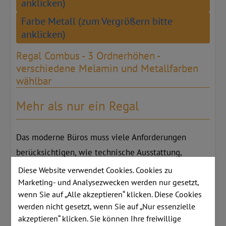
anklicken)
Farbe Metall (zum Vergrößern bitte
anklicken)
Regal Combus - 3 Ordnerhöhen -
verschiedene Melamin und Metallfarben
wählbar
Mehr als nur ein Regal
Das moderne Büros muss viele Anforderungen
berücksichtigen, wie technische Ausstattung,
Nachhaltigkeit, Design und Bedürfnisse der
Diese Website verwendet Cookies. Cookies zu
Marketing- und Analysezwecken werden nur gesetzt,
Mitarbeiter. Um diese nicht geringe
wenn Sie auf „Alle akzeptieren“ klicken. Diese Cookies
Herausforderung zu bewältigen, wählen Architekten
werden nicht gesetzt, wenn Sie auf „Nur essenzielle
und Designer moderne Möbel, die diesen
akzeptieren“ klicken. Sie können Ihre freiwillige