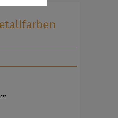
etallfarben
onze