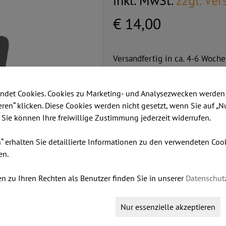
inkl. MwSt.
zzgl. Ve
€ 14,00
Versandfertig in ca. 4-6 Woche
Stk:
ndet Cookies. Cookies zu Marketing- und Analysezwecken werden 
ieren“ klicken. Diese Cookies werden nicht gesetzt, wenn Sie auf „N
Metallfarbe:
. Sie können Ihre freiwillige Zustimmung jederzeit widerrufen.
n“ erhalten Sie detaillierte Informationen zu den verwendeten Co
en.
IN DEN WARENKORB LEGEN
n zu Ihren Rechten als Benutzer finden Sie in unserer
Datenschut
Nur essenzielle akzeptieren
usatzinformationen