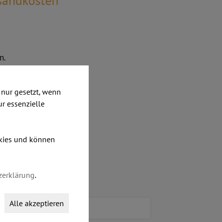
rsandkosten
n.
nur gesetzt, wenn
ur essenzielle
okies und können
zerklärung
.
Alle akzeptieren