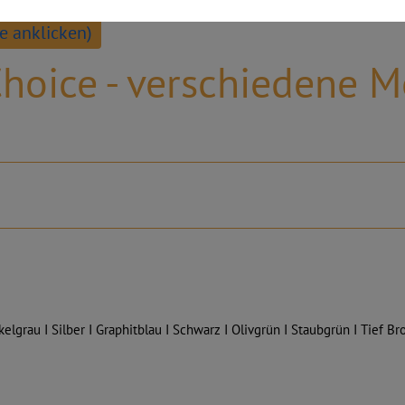
e anklicken)
hoice - verschiedene M
elgrau I Silber I Graphitblau I Schwarz I Olivgrün I Staubgrün I Tief Br