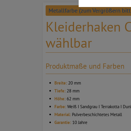
Metallfarbe (zum Vergrößern bitt
Kleiderhaken C
wählbar
Produktmaße und Farben
Breite:
20 mm
Tiefe:
28 mm
Höhe:
62 mm
Farbe:
Weiß I Sandgrau I Terrakotta I Dunk
Material:
Pulverbeschichtetes Metall
Garantie:
10 Jahre