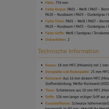
Höhe:
754 mm
Farbe Korpus:
PA01 – Weiß I PA07 – Berns
PA20 – Nussbaum I PA03 – Dunkelgrau I 
Farbe Türen:
PA01 – Weiß I PA07 – Bernste
PA20 – Nussbaum I PA03 – Dunkelgrau I 
Farbe Griffe:
Weiß I Sandgrau I Terrakotta 
Ordnerhöhen:
2
Technische Information
Korpus:
18 mm MFC (Melamin) mit 1 mm 
Deckplatte und Bodenplatte:
25 mm MFC 
Rückwand:
Aus 16 mm dickem MFC (Melam
Stoffverkleidung; Weiße Rückwand (X0Z0
Türen:
Schiebetüre aus 18 mm MFC (Melam
Griffe:
136 mm langer eckiger Griff aus p
Kunststoffbeine:
Schwarze höhenverstell
hergestellt, H=80 mm - Metallfüße Metal