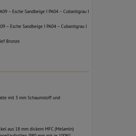
 PA09 – Esche Sandbeige I PA04 – Cubanitgrau I
A09 – Esche Sandbeige I PA04 – Cubanitgrau I
Tief Bronze
atte mit 3 mm Schaumstoff und
ockel aus 18 mm dickem MFC (Melamin)
oppellaufrollen, Ø80 mm mit je 100KG