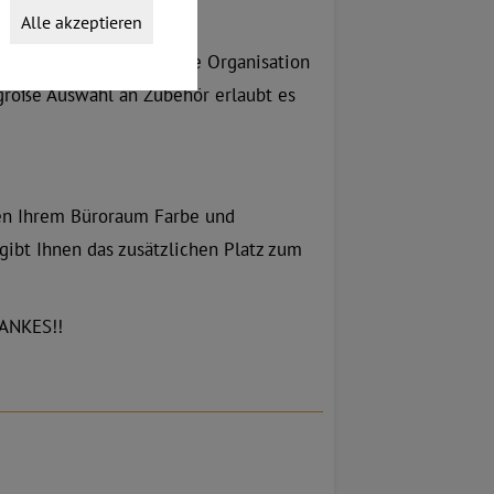
Alle akzeptieren
ie Ihnen eine effiziente Organisation
große Auswahl an Zubehör erlaubt es
hen Ihrem Büroraum Farbe und
ibt Ihnen das zusätzlichen Platz zum
ANKES!!