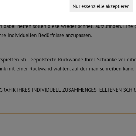
erialien
Nur essenzielle akzeptieren
e exzellente Wahl, wenn Sie nach Stauraumlösungen suchen, d
abei helfen sollen diese wieder schnell aufzufinden. Eine 
re individuellen Bedürfnisse anzupassen.
rspielten Stil. Gepolsterte Rückwände Ihrer Schränke verlei
nk mit einer Rückwand wählen, auf der man schreiben kann, g
GRAFIK IHRES INDIVIDUELL ZUSAMMENGESTELLTENEN SCHR