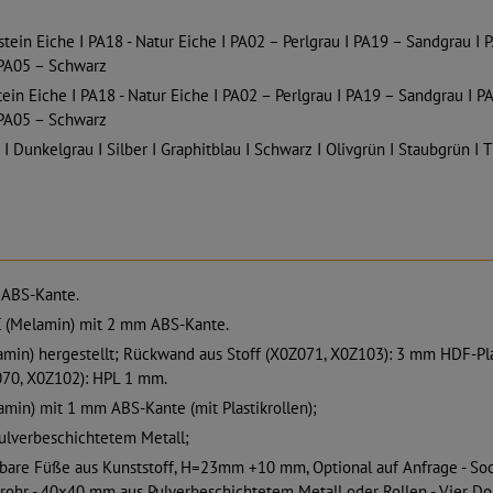
tein Eiche I PA18 - Natur Eiche I PA02 – Perlgrau I PA19 – Sandgrau I
PA05 – Schwarz
in Eiche I PA18 - Natur Eiche I PA02 – Perlgrau I PA19 – Sandgrau I P
PA05 – Schwarz
I Dunkelgrau I Silber I Graphitblau I Schwarz I Olivgrün I Staubgrün I 
ABS-Kante.
(Melamin) mit 2 mm ABS-Kante.
in) hergestellt; Rückwand aus Stoff (X0Z071, X0Z103): 3 mm HDF-Pl
70, X0Z102): HPL 1 mm.
in) mit 1 mm ABS-Kante (mit Plastikrollen);
ulverbeschichtetem Metall;
bare Füße aus Kunststoff, H=23mm +10 mm, Optional auf Anfrage - S
lrohr - 40x40 mm aus Pulverbeschichtetem Metall oder Rollen - Vier D