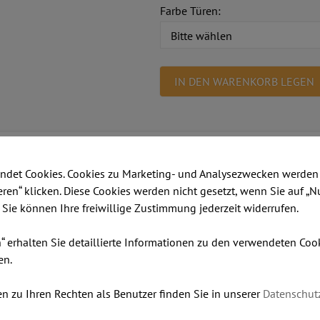
Farbe Türen:
IN DEN WARENKORB LEGEN
usatzinformationen
ndet Cookies. Cookies zu Marketing- und Analysezwecken werden 
itte anklicken)
ieren“ klicken. Diese Cookies werden nicht gesetzt, wenn Sie auf „N
Metall Farbe (zum Vergrößern bitt
. Sie können Ihre freiwillige Zustimmung jederzeit widerrufen.
chrank UNI 2OH, B = 1
n“ erhalten Sie detaillierte Informationen zu den verwendeten Co
en.
e für die einfache Archivierung von Dokumenten entworfen. 
n zu Ihren Rechten als Benutzer finden Sie in unserer
Datenschut
n Bedürfnisse zu erfüllen und Ihren Büroraum effizient zu nu