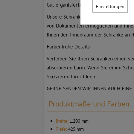
Gut organisierter Stauraum für Büromat
Einstellungen
Unsere Schränke der Reihe UNI sind ein
von Dokumenten ermöglichen und Ihnen d
Ihnen den Innenraum der Schränke an Ih
Farbenfrohe Details
Verleihen Sie Ihren Schränken einen ve
absorbieren Lärm. Wenn Sie einen Schra
Skizzieren Ihrer Ideen.
GERNE SENDEN WIR IHNEN AUCH EINE 
Produktmaße und Farben
Breite:
1.200 mm
Tiefe:
425 mm