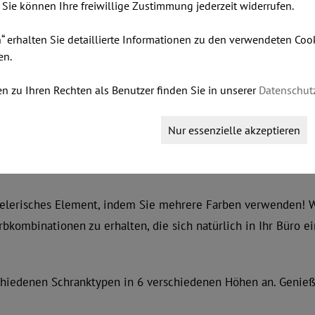
. Sie können Ihre freiwillige Zustimmung jederzeit widerrufen.
nen dabei eine gut organisierte und moderne Arbeitsumgebun
n“ erhalten Sie detaillierte Informationen zu den verwendeten Co
 Funktionalität, aus der Sie die besten persönlich angepasst
en.
n zu Ihren Rechten als Benutzer finden Sie in unserer
Datenschut
chränke kombinieren und Ihr eigenes Design erzeugen. Eine g
Nur essenzielle akzeptieren
in und Naturholzfurnier.
pielerisches Element, indem Sie mehrere Farben verwenden! W
kombinationen zu erhalten, die sich natürlich in Ihr Büro ei
hiedenen Schranktypen in 6 verschiedenen Höhen an. Genieße