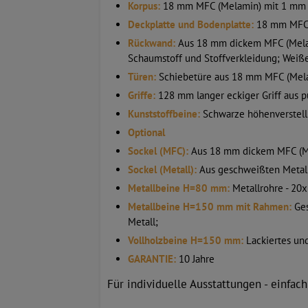
Korpus:
18 mm MFC (Melamin) mit 1 mm 
Deckplatte und Bodenplatte:
18 mm MFC 
Rückwand:
Aus 18 mm dickem MFC (Melami
Schaumstoff und Stoffverkleidung; Weiß
Türen:
Schiebetüre aus 18 mm MFC (Melam
Griffe:
128 mm langer eckiger Griff aus p
Kunststoffbeine:
Schwarze höhenverstell
Optional
Sockel (MFC):
Aus 18 mm dickem MFC (Me
Sockel (Metall):
Aus geschweißten Metall
Metallbeine H=80 mm:
Metallrohre - 20
Metallbeine H=150 mm mit Rahmen:
Ges
Metall;
Vollholzbeine H=150 mm:
Lackiertes un
GARANTIE:
10 Jahre
Für individuelle Ausstattungen - einfac