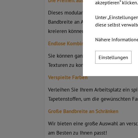
Die Freiheit auszuwählen!
akzeptieren“ klicken
Dieses modulare Schranksystem hilft Ih
Unter „Einstellunge
Bandbreite an Aktenschranklösungen und
diese selbst verwalt
kreieren können.
Nähere Informatione
Endlose Kombinationsmöglichkeiten
Sie können ganz einfach verschiedene S
Einstellungen
Texturen zu kombinieren: Tapete, Melam
Verspielte Farben
Verleihen Sie Ihrem Arbeitsplatz ein s
Tapetenstoffen, um die gewünschten Farb
Große Bandbreite an Schränken
Wir bieten eine große Auswahl an versc
am Besten zu Ihnen passt!