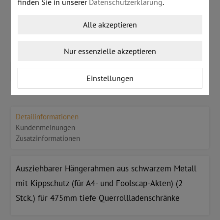
finden Sie in unserer
Datenschutzerklärung
.
Versandfertig in ca. 4-6 Wochen.
Alle akzeptieren
Stk:
Nur essenzielle akzeptieren
IN DEN WARENKORB LEGEN
Einstellungen
Detailinformationen
Kundenmeinungen
Zusatzinformationen
Ausziehbarer Hängerahmen aus schwarzem Metall
mit Kippschutz (für A4- und Foolscap-Akten) (2
Stck.) für 475mm tiefe Querrollladenschränke