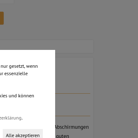
itte anklicken)
nur gesetzt, wenn
ur essenzielle
okies und können
zerklärung
.
suellen und akustischen Abschirmungen
Alle akzeptieren
 Rollen wählen. Dank der guten