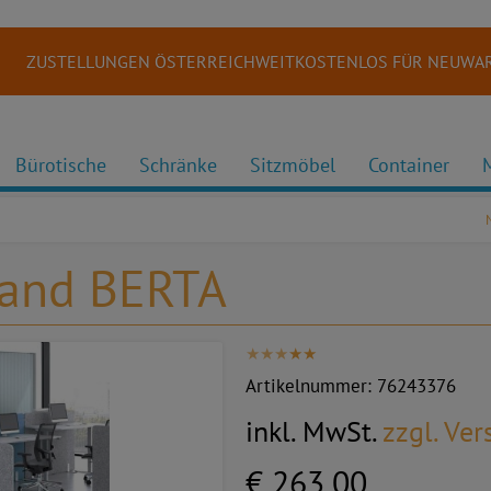
ZUSTELLUNGEN ÖSTERREICHWEITKOSTENLOS FÜR NEUWAR
Bürotische
Schränke
Sitzmöbel
Container
wand BERTA
Artikelnummer:
76243376
inkl. MwSt.
zzgl. Ve
€ 263,00