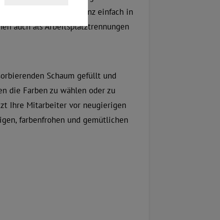
schirmungen Ihr Büro ganz einfach in
nen auch als Arbeitsplatztrennungen
bsorbierenden Schaum gefüllt und
en die Farben zu wählen oder zu
t Ihre Mitarbeiter vor neugierigen
higen, farbenfrohen und gemütlichen