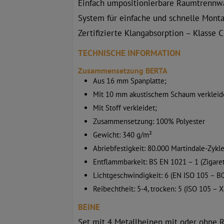
Einfach umpositionierbare Raumtrennw
System für einfache und schnelle Mont
Zertifizierte Klangabsorption – Klasse C
TECHNISCHE INFORMATION
Zusammensetzung BERTA
Aus 16 mm Spanplatte;
Mit 10 mm akustischem Schaum verkleid
Mit Stoff verkleidet;
Zusammensetzung: 100% Polyester
Gewicht: 340 g/m²
Abriebfestigkeit: 80.000 Martindale-Zykl
Entflammbarkeit: BS EN 1021 – 1 (Zigaret
Lichtgeschwindigkeit: 6 (EN ISO 105 – B0
Reibechtheit: 5-4, trocken: 5 (ISO 105 – X
BEINE
Set mit 4 Metallbeinen mit oder ohne R