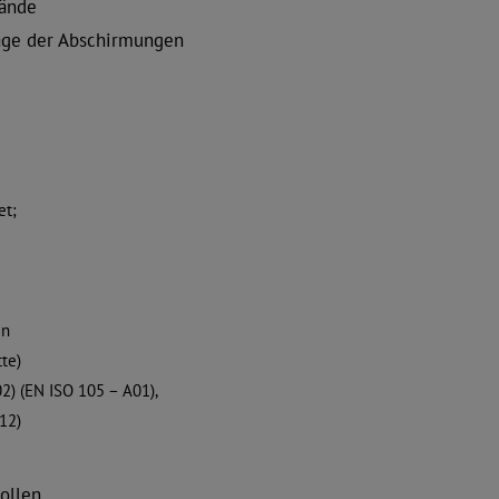
ände
age der Abschirmungen
et;
en
te)
2) (EN ISO 105 – A01),
12)
ollen,