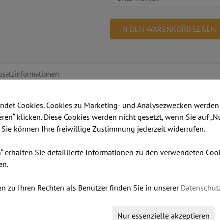
IN DEN WARENKORB LEGEN
usatzinformationen
rn bitte anklicken)
Metall Farbe (zum Vergrößern b
ndet Cookies. Cookies zu Marketing- und Analysezwecken werden 
ieren“ klicken. Diese Cookies werden nicht gesetzt, wenn Sie auf „N
wand BERTA
. Sie können Ihre freiwillige Zustimmung jederzeit widerrufen.
n“ erhalten Sie detaillierte Informationen zu den verwendeten Co
en.
schirmungen
n zu Ihren Rechten als Benutzer finden Sie in unserer
Datenschut
NDING bietet unendlich viele Möglichkeiten Ihr Büro mit vi
Nur essenzielle akzeptieren
den Abschirmungen mit Stützfüßen oder als mobile Wände auf