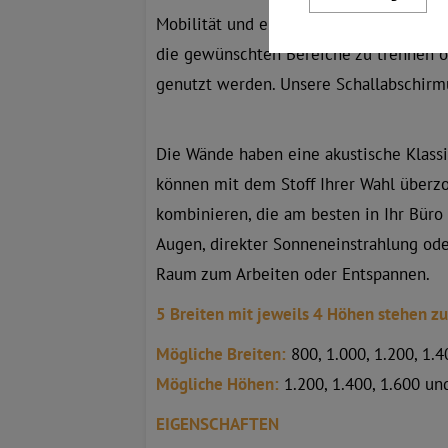
Mobilität und einfachen Montage mithil
die gewünschten Bereiche zu trennen o
genutzt werden. Unsere Schallabschirmu
Die Wände haben eine akustische Klassi
können mit dem Stoff Ihrer Wahl überz
kombinieren, die am besten in Ihr Büro
Augen, direkter Sonneneinstrahlung ode
Raum zum Arbeiten oder Entspannen.
5 Breiten mit jeweils 4 Höhen stehen zu
Mögliche Breiten:
800, 1.000, 1.200, 1.
Mögliche Höhen:
1.200, 1.400, 1.600 u
EIGENSCHAFTEN