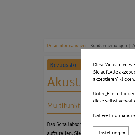
Detailinformationen
Kundenmeinungen
Z
Bezugsstoff BERTA (zum Vergröße
Diese Website verwe
Sie auf „Alle akzept
Akustik-Trenn
akzeptieren“ klicken
Unter „Einstellunge
diese selbst verwalt
Multifunktionale Schallab
Nähere Informatione
Das Schallabschirmungssystem FREE STA
Einstellungen
aufzuteilen. Sie können die freistehen