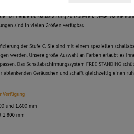
fe der Metallverbindungen ermöglichen Ihnen diese Schallab
der lärmende Büroausstattung zu isolieren. Diese Wände kön
ngen sind in vielen Größen verfügbar.
fizierung der Stufe C. Sie sind mit einem speziellen schalla
ogen werden. Unsere große Auswahl an Farben erlaubt es Ihn
 passen. Das Schallabschirmungssystem FREE STANDING schütz
r ablenkenden Geräuschen und schafft gleichzeitig einen ru
r Verfügung
400 und 1.600 mm
nd 1.800 mm