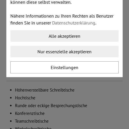
können diese selbst verwalten.
Nähere Informationen zu Ihren Rechten als Benutzer
finden Sie in unserer
Datenschutzerklärung
.
Alle akzeptieren
Nur essenzielle akzeptieren
Unsere Auswahl an Schreibtischen
Einstellungen
und anderen Bürotischen:
Höhenverstellbare Schreibtische
Hochtische
Runde oder eckige Besprechungstische
Konferenztische
Teamschreibtische
Winkelschreibtische